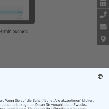
stermin buchen:
07973 Greiz