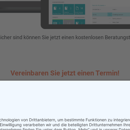
sicher sind können Sie jetzt einen kostenlosen Beratung
Vereinbaren Sie jetzt einen Termin!
 Czerwinski IT-Services, Rudolf-Breitscheid-Straße 10, 
+49(0) 3661 - 87990-00
» Termin jetzt buchen «