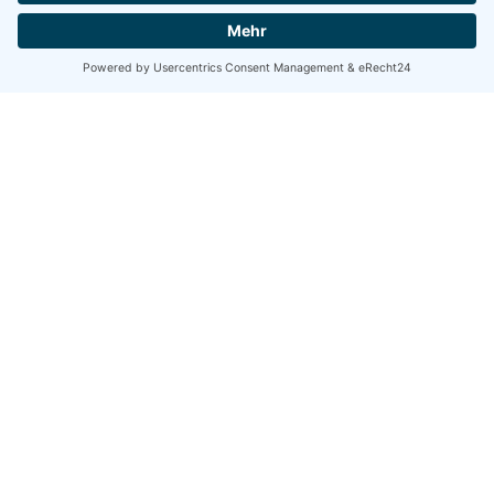
CIT Systems ist Ihr Microsoft
Partner für alle Fälle!
Wir benötigen Ihre Zustimmung, um
den YouTube Video-Service zu laden!
Wir verwenden einen Service eines
Drittanbieters, um Videoinhalte einzubetten.
Dieser Service kann Daten zu Ihren
Aktivitäten sammeln. Bitte lesen Sie die
Details durch und stimmen Sie der Nutzung