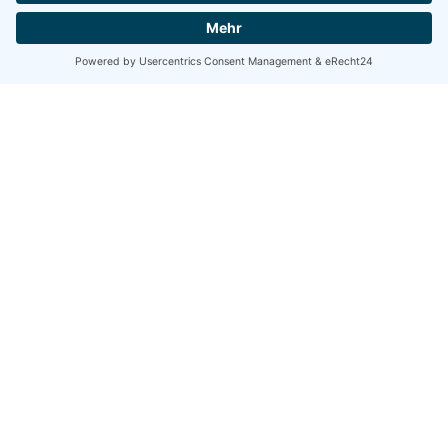
CIT Systems ist Ihr Microsoft
Partner für alle Fälle!
Wir benötigen Ihre Zustimmung, um
den YouTube Video-Service zu laden!
Wir verwenden einen Service eines
Drittanbieters, um Videoinhalte einzubetten.
Dieser Service kann Daten zu Ihren
Aktivitäten sammeln. Bitte lesen Sie die
Details durch und stimmen Sie der Nutzung